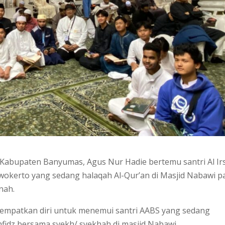
 Kabupaten Banyumas, Agus Nur Hadie bertemu santri Al Ir
rwokerto yang sedang halaqah Al-Qur’an di Masjid Nabawi p
nah.
empatkan diri untuk menemui santri AABS yang sedang
hfidz bersama syekh/ syekhah di masjid Nabawi.