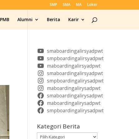
SMP
SMA
MA
Loker
SPMB
Alumni
Berita
Karir
smaboardingalirsyadpwt
smpboardingalirsyadpwt
maboardingalirsyadpwt
smaboardingalirsyadpwt
smpboardingalirysadpwt
maboardingalirysadpwt
smaboardingalirysadpwt
maboardingalirysadpwt
smpboardingalirysadpwt
Kategori Berita
Kategori