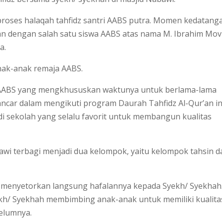
proses halaqah tahfidz santri AABS putra. Momen kedatang
n dengan salah satu siswa AABS atas nama M. Ibrahim Mov
a.
nak-anak remaja AABS.
AABS yang mengkhususkan waktunya untuk berlama-lama
ncar dalam mengikuti program Daurah Tahfidz Al-Qur’an in
adi sekolah yang selalu favorit untuk membangun kualitas
bawi terbagi menjadi dua kelompok, yaitu kelompok tahsin d
k menyetorkan langsung hafalannya kepada Syekh/ Syekhah
kh/ Syekhah membimbing anak-anak untuk memiliki kualita
belumnya.