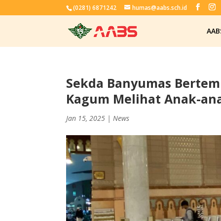
(0281) 6871242
humas@aabs.sch.id
AAB
Sekda Banyumas Bertemu
Kagum Melihat Anak-ana
Jan 15, 2025
|
News