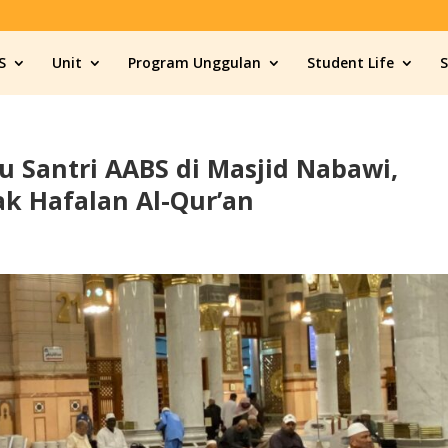
S
Unit
Program Unggulan
Student Life
 Santri AABS di Masjid Nabawi,
k Hafalan Al-Qur’an