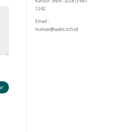
Kantor SMA : (0281) 687
1242
Email :
humas@aabs.sch.id