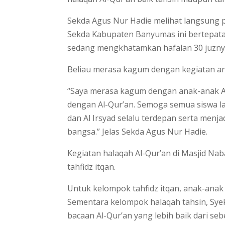
Sekda Agus Nur Hadie melihat langsung 
Sekda Kabupaten Banyumas ini bertepata
sedang mengkhatamkan hafalan 30 juzny
Beliau merasa kagum dengan kegiatan a
“Saya merasa kagum dengan anak-anak 
dengan Al-Qur’an. Semoga semua siswa la
dan Al Irsyad selalu terdepan serta menj
bangsa.” Jelas Sekda Agus Nur Hadie.
Kegiatan halaqah Al-Qur’an di Masjid Na
tahfidz itqan.
Untuk kelompok tahfidz itqan, anak-ana
Sementara kelompok halaqah tahsin, Sye
bacaan Al-Qur’an yang lebih baik dari se