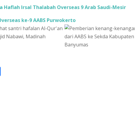
ra Haflah Irsal Thalabah Overseas 9 Arab Saudi-Mesir
Overseas ke-9 AABS Purwokerto
S
h
ar
e