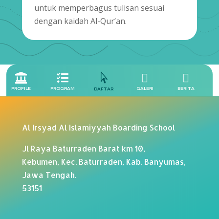
untuk memperbagus tulisan sesuai
dengan kaidah Al-Qur’an.





PROFILE
PROGRAM
GALERI
BERITA
DAFTAR
Al Irsyad Al Islamiyyah Boarding School
Jl Raya Baturraden Barat km 10,
Kebumen, Kec. Baturraden, Kab. Banyumas,
Jawa Tengah.
53151