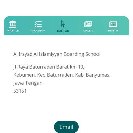





PROFILE
PROGRAM
GALERI
BERITA
DAFTAR
Al Irsyad Al Islamiyyah Boarding School
Jl Raya Baturraden Barat km 10,
Kebumen, Kec. Baturraden, Kab. Banyumas,
Jawa Tengah.
53151
Email