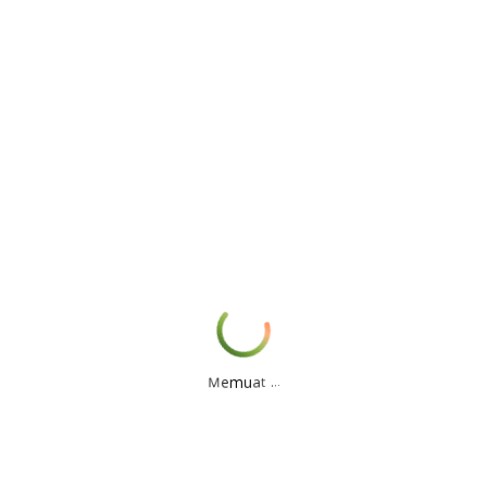
Sharing Session Studi Lanjut, Beasiswa, dan
Karir di Jerman
oleh
Ahyan Putra
|
Jan 3, 2023
|
News
,
SMA
Sharing Session Studi Lanjut, Beasiswa, dan
Karir di Jerman Purwokerto – SMA Al Irsyad Al
Islamiyyah Boarding School (AABS) Purwokerto
mengadakan Talkshow bertajuk Sharing
Session Studi Lanjut, Beasiswa, dan Karir di
.
.
.
t
a
u
m
e
M
Jerman, pada Selasa, (03/01/2023). Sharing...
« Entri Terdahulu