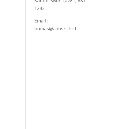
Kantor SMA : (0281) 687
1242
Email :
humas@aabs.sch.id