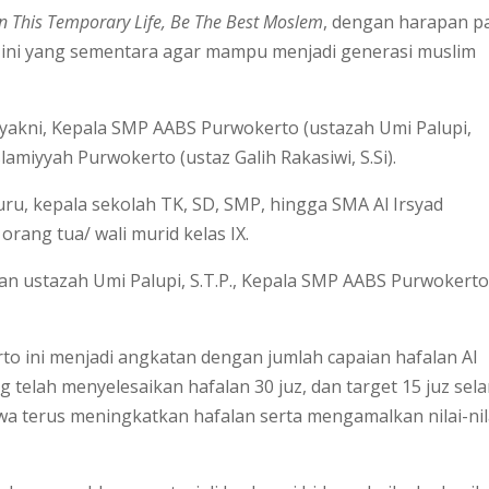
In This Temporary Life, Be The Best Moslem
, dengan harapan p
ini yang sementara agar mampu menjadi generasi muslim
yakni, Kepala SMP AABS Purwokerto (ustazah Umi Palupi,
slamiyyah Purwokerto (ustaz Galih Rakasiwi, S.Si).
 guru, kepala sekolah TK, SD, SMP, hingga SMA Al Irsyad
rang tua/ wali murid kelas IX.
kan ustazah Umi Palupi, S.T.P., Kepala SMP AABS Purwokert
o ini menjadi angkatan dengan jumlah capaian hafalan Al
 telah menyelesaikan hafalan 30 juz, dan target 15 juz sel
wa terus meningkatkan hafalan serta mengamalkan nilai-nil