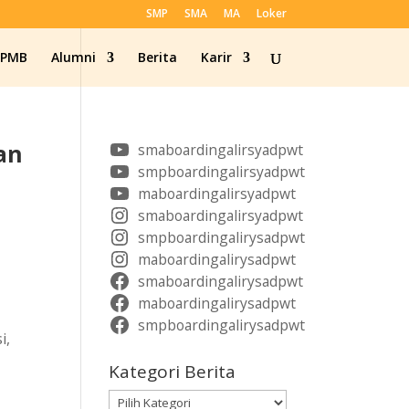
SMP
SMA
MA
Loker
SPMB
Alumni
Berita
Karir
an
smaboardingalirsyadpwt
smpboardingalirsyadpwt
maboardingalirsyadpwt
smaboardingalirsyadpwt
smpboardingalirysadpwt
maboardingalirysadpwt
smaboardingalirysadpwt
maboardingalirysadpwt
smpboardingalirysadpwt
i,
Kategori Berita
Kategori