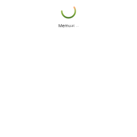
.
.
.
t
a
u
m
e
M
tidak diberi nama (Anonim) akan dihapus.