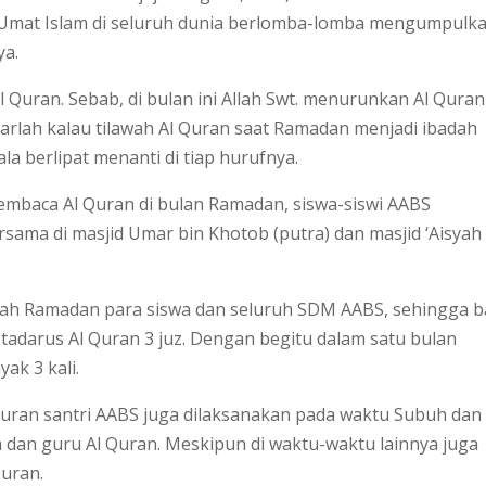
t. Umat Islam di seluruh dunia berlomba-lomba mengumpulk
ya.
 Quran. Sebab, di bulan ini Allah Swt. menurunkan Al Quran
arlah kalau tilawah Al Quran saat Ramadan menjadi ibadah
ala berlipat menanti di tiap hurufnya.
mbaca Al Quran di bulan Ramadan, siswa-siswi AABS
sama di masjid Umar bin Khotob (putra) dan masjid ‘Aisyah
liah Ramadan para siswa dan seluruh SDM AABS, sehingga b
adarus Al Quran 3 juz. Dengan begitu dalam satu bulan
ak 3 kali.
 Quran santri AABS juga dilaksanakan pada waktu Subuh dan
 dan guru Al Quran. Meskipun di waktu-waktu lainnya juga
Quran.