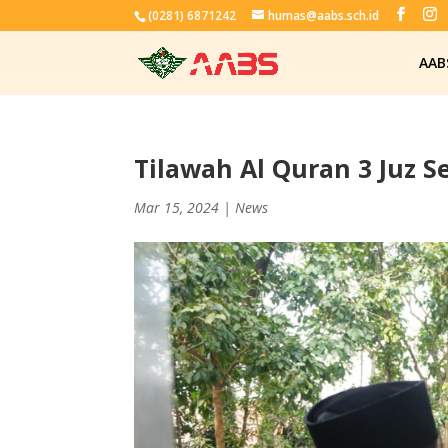
(0281) 6871242
humas@aabs.sch.id
AAB
Tilawah Al Quran 3 Juz Se
Mar 15, 2024
|
News