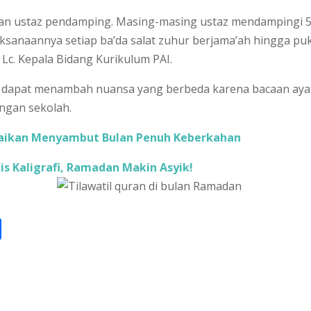
ngan ustaz pendamping. Masing-masing ustaz mendampingi 
laksanaannya setiap ba’da salat zuhur berjama’ah hingga pu
, Lc. Kepala Bidang Kurikulum PAI.
a dapat menambah nuansa yang berbeda karena bacaan aya
ngan sekolah.
baikan Menyambut Bulan Penuh Keberkahan
is Kaligrafi, Ramadan Makin Asyik!
S
h
ar
e