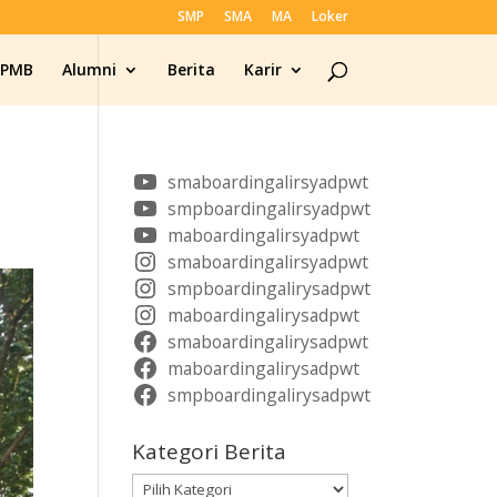
SMP
SMA
MA
Loker
SPMB
Alumni
Berita
Karir
smaboardingalirsyadpwt
smpboardingalirsyadpwt
maboardingalirsyadpwt
smaboardingalirsyadpwt
smpboardingalirysadpwt
maboardingalirysadpwt
smaboardingalirysadpwt
maboardingalirysadpwt
smpboardingalirysadpwt
Kategori Berita
Kategori