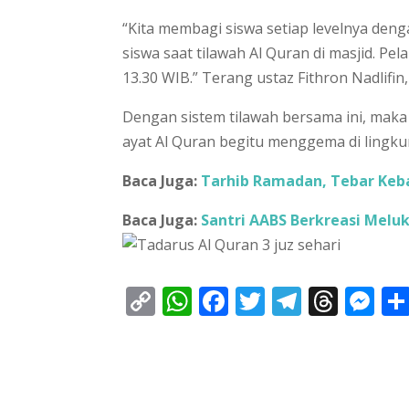
“Kita membagi siswa setiap levelnya de
siswa saat tilawah Al Quran di masjid. Pe
13.30 WIB.” Terang ustaz Fithron Nadlifin
Dengan sistem tilawah bersama ini, mak
ayat Al Quran begitu menggema di lingku
Baca Juga:
Tarhib Ramadan, Tebar Ke
Baca Juga:
Santri AABS Berkreasi Meluk
C
W
F
T
T
T
M
o
h
ac
w
el
h
e
p
at
e
itt
e
re
ss
y
s
b
er
gr
a
e