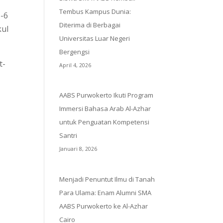
Tembus Kampus Dunia:
5-6
Diterima di Berbagai
kul
Universitas Luar Negeri
Bergengsi
t-
April 4, 2026
AABS Purwokerto Ikuti Program
Immersi Bahasa Arab Al-Azhar
untuk Penguatan Kompetensi
Santri
Januari 8, 2026
Menjadi Penuntut Ilmu di Tanah
Para Ulama: Enam Alumni SMA
AABS Purwokerto ke Al-Azhar
Cairo