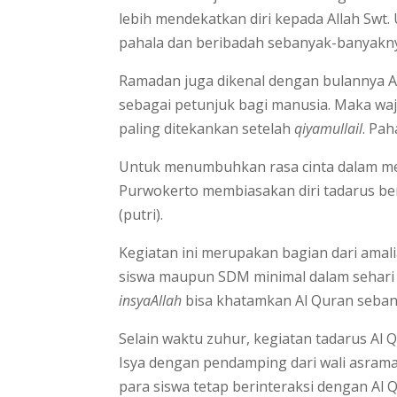
lebih mendekatkan diri kepada Allah Sw
pahala dan beribadah sebanyak-banyakn
Ramadan juga dikenal dengan bulannya Al
sebagai petunjuk bagi manusia. Maka waj
paling ditekankan setelah
qiyamullail
. Pah
Untuk menumbuhkan rasa cinta dalam me
Purwokerto membiasakan diri tadarus ber
(putri).
Kegiatan ini merupakan bagian dari ama
siswa maupun SDM minimal dalam sehari t
insyaAllah
bisa khatamkan Al Quran sebany
Selain waktu zuhur, kegiatan tadarus Al
Isya dengan pendamping dari wali asrama
para siswa tetap berinteraksi dengan Al 