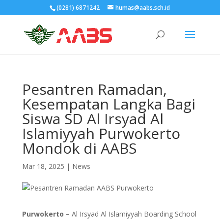
(0281) 6871242
humas@aabs.sch.id
Pesantren Ramadan,
Kesempatan Langka Bagi
Siswa SD Al Irsyad Al
Islamiyyah Purwokerto
Mondok di AABS
Mar 18, 2025
|
News
Purwokerto –
Al Irsyad Al Islamiyyah Boarding School