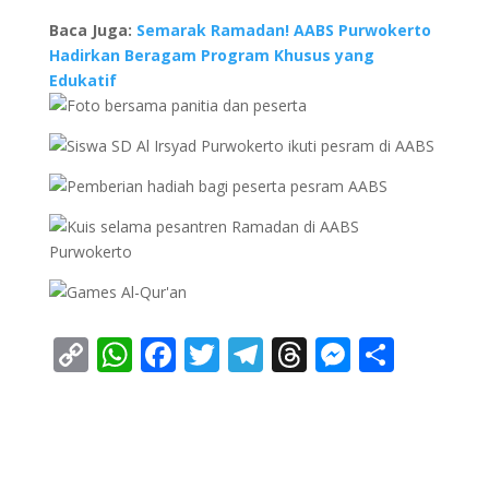
Baca Juga:
Semarak Ramadan! AABS Purwokerto
Hadirkan Beragam Program Khusus yang
Edukatif
C
W
F
T
T
T
M
S
o
h
ac
w
el
h
e
h
p
at
e
itt
e
re
ss
ar
y
s
b
er
gr
a
e
e