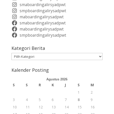
smaboardingalirsyadpwt
smpboardingalirysadpwt
maboardingalirysadpwt
smaboardingalirysadpwt
maboardingalirysadpwt
smpboardingalirysadpwt
Kategori Berita
Kategori
Berita
Kalender Posting
Agustus 2026
S
S
R
K
J
S
M
1
2
3
4
5
6
7
8
9
10
11
12
13
14
15
16