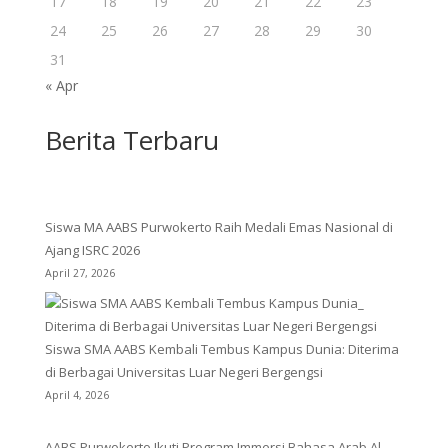
17
18
19
20
21
22
23
24
25
26
27
28
29
30
31
« Apr
Berita Terbaru
Siswa MA AABS Purwokerto Raih Medali Emas Nasional di
Ajang ISRC 2026
April 27, 2026
Siswa SMA AABS Kembali Tembus Kampus Dunia: Diterima
di Berbagai Universitas Luar Negeri Bergengsi
April 4, 2026
AABS Purwokerto Ikuti Program Immersi Bahasa Arab Al-