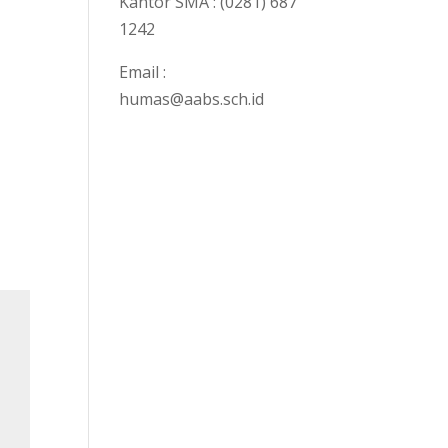
Kantor SMA : (0281) 687
1242
Email :
humas@aabs.sch.id