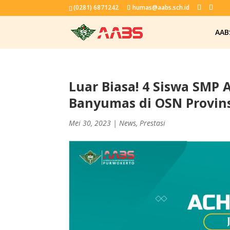
(0281) 6871242
humas@aabs.sch.id
AAB
Luar Biasa! 4 Siswa SMP 
Banyumas di OSN Provin
Mei 30, 2023
|
News
,
Prestasi