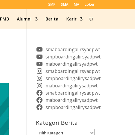
SMP
SMA
MA
Loker
SPMB
Alumni
Berita
Karir
smaboardingalirsyadpwt
smpboardingalirsyadpwt
maboardingalirsyadpwt
smaboardingalirsyadpwt
smpboardingalirysadpwt
maboardingalirysadpwt
smaboardingalirysadpwt
maboardingalirysadpwt
smpboardingalirysadpwt
Kategori Berita
Kategori