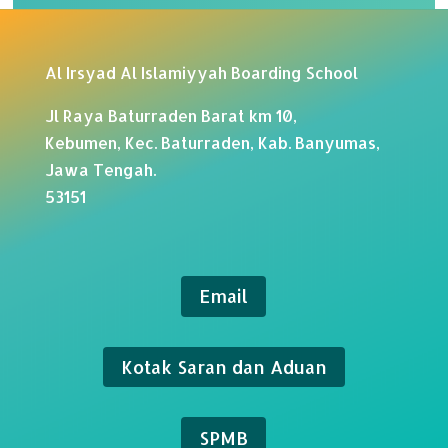
Al Irsyad Al Islamiyyah Boarding School
Jl Raya Baturraden Barat km 10,
Kebumen, Kec. Baturraden, Kab. Banyumas,
Jawa Tengah.
53151
Email
Kotak Saran dan Aduan
SPMB