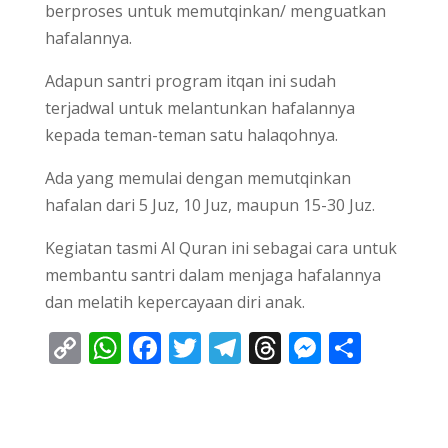
berproses untuk memutqinkan/ menguatkan
hafalannya.
Adapun santri program itqan ini sudah
terjadwal untuk melantunkan hafalannya
kepada teman-teman satu halaqohnya.
Ada yang memulai dengan memutqinkan
hafalan dari 5 Juz, 10 Juz, maupun 15-30 Juz.
Kegiatan tasmi Al Quran ini sebagai cara untuk
membantu santri dalam menjaga hafalannya
dan melatih kepercayaan diri anak.
C
W
F
T
T
T
M
S
o
h
ac
w
el
h
e
h
p
at
e
itt
e
re
ss
ar
y
s
b
er
gr
a
e
e