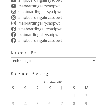
smpboardingalirsyadpwt
maboardingalirsyadpwt
smaboardingalirsyadpwt
smpboardingalirysadpwt
maboardingalirysadpwt
smaboardingalirysadpwt
maboardingalirysadpwt
smpboardingalirysadpwt
Kategori Berita
Kategori
Berita
Kalender Posting
Agustus 2026
S
S
R
K
J
S
M
1
2
3
4
5
6
7
8
9