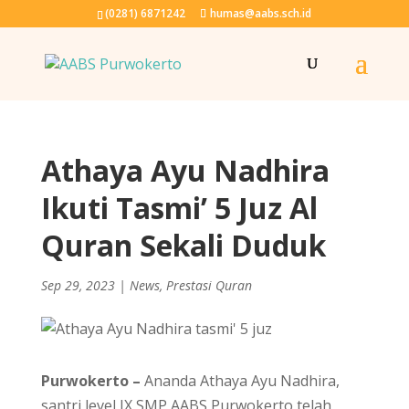
(0281) 6871242
humas@aabs.sch.id
Athaya Ayu Nadhira
Ikuti Tasmi’ 5 Juz Al
Quran Sekali Duduk
Sep 29, 2023
|
News
,
Prestasi Quran
Purwokerto –
Ananda Athaya Ayu Nadhira,
santri level IX SMP AABS Purwokerto telah