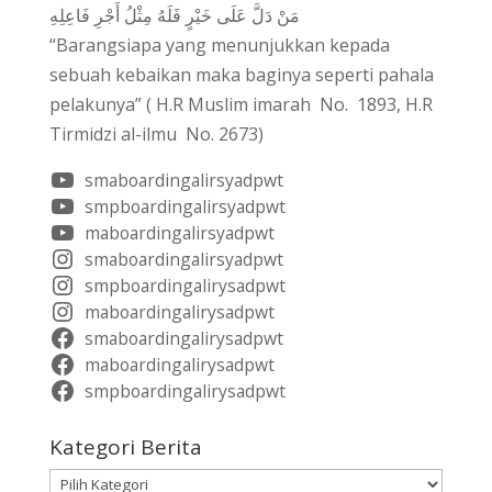
مَنْ دَلَّ عَلَى خَيْرٍ فَلَهُ مِثْلُ أَجْرِ فَاعِلِهِ
“Barangsiapa yang menunjukkan kepada
sebuah kebaikan maka baginya seperti pahala
pelakunya” ( H.R Muslim imarah No. 1893, H.R
Tirmidzi al-ilmu No. 2673)
smaboardingalirsyadpwt
smpboardingalirsyadpwt
maboardingalirsyadpwt
smaboardingalirsyadpwt
smpboardingalirysadpwt
maboardingalirysadpwt
smaboardingalirysadpwt
maboardingalirysadpwt
smpboardingalirysadpwt
Kategori Berita
Kategori