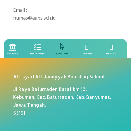
Email :
humas@aabs.sch.id





PROFILE
PROGRAM
GALERI
BERITA
DAFTAR
Al Irsyad Al Islamiyyah Boarding School
Jl Raya Baturraden Barat km 10,
Kebumen, Kec. Baturraden, Kab. Banyumas,
Jawa Tengah.
53151