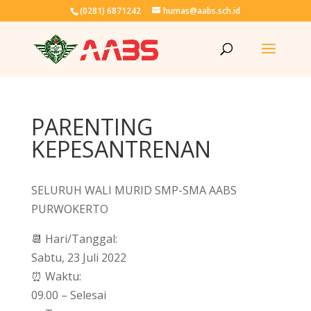
(0281) 6871242
humas@aabs.sch.id
PARENTING
KEPESANTRENAN
SELURUH WALI MURID SMP-SMA AABS
PURWOKERTO
📆 Hari/Tanggal:
Sabtu, 23 Juli 2022
⏰ Waktu:
09.00 – Selesai