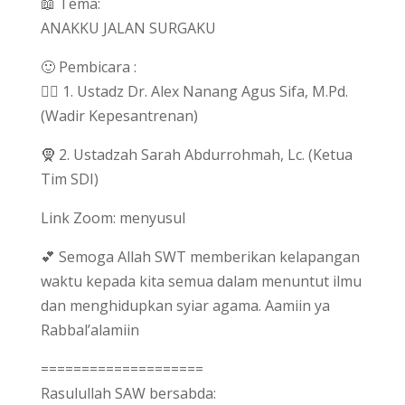
📖 Tema:
ANAKKU JALAN SURGAKU
🙂 Pembicara :
👳‍♀️ 1. Ustadz Dr. Alex Nanang Agus Sifa, M.Pd.
(Wadir Kepesantrenan)
🧕 2. Ustadzah Sarah Abdurrohmah, Lc. (Ketua
Tim SDI)
Link Zoom: menyusul
💕 Semoga Allah SWT memberikan kelapangan
waktu kepada kita semua dalam menuntut ilmu
dan menghidupkan syiar agama. Aamiin ya
Rabbal’alamiin
====================
Rasulullah SAW bersabda: