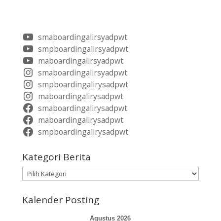
smaboardingalirsyadpwt
smpboardingalirsyadpwt
maboardingalirsyadpwt
smaboardingalirsyadpwt
smpboardingalirysadpwt
maboardingalirysadpwt
smaboardingalirysadpwt
maboardingalirysadpwt
smpboardingalirysadpwt
Kategori Berita
Kategori
Berita
Kalender Posting
Agustus 2026