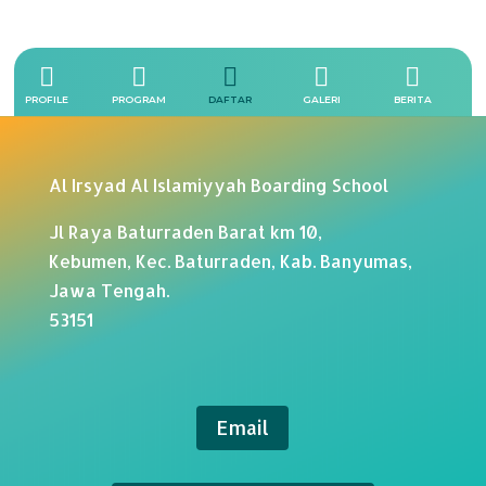





PROFILE
PROGRAM
DAFTAR
GALERI
BERITA
Al Irsyad Al Islamiyyah Boarding School
Jl Raya Baturraden Barat km 10,
Kebumen, Kec. Baturraden, Kab. Banyumas,
Jawa Tengah.
53151
Email