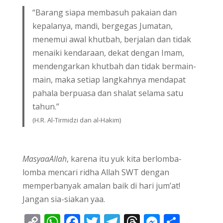
“Barang siapa membasuh pakaian dan
kepalanya, mandi, bergegas Jumatan,
menemui awal khutbah, berjalan dan tidak
menaiki kendaraan, dekat dengan Imam,
mendengarkan khutbah dan tidak bermain-
main, maka setiap langkahnya mendapat
pahala berpuasa dan shalat selama satu
tahun.”
(H.R. Al-Tirmidzi dan al-Hakim)
MasyaaAllah
, karena itu yuk kita berlomba-
lomba mencari ridha Allah SWT dengan
memperbanyak amalan baik di hari jum’at!
Jangan sia-siakan yaa.
C
W
F
T
T
T
M
S